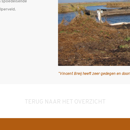
an spoedeisende
lperveld.
“Vincent Breij heeft zeer gedegen en doort
TERUG NAAR HET OVERZICHT