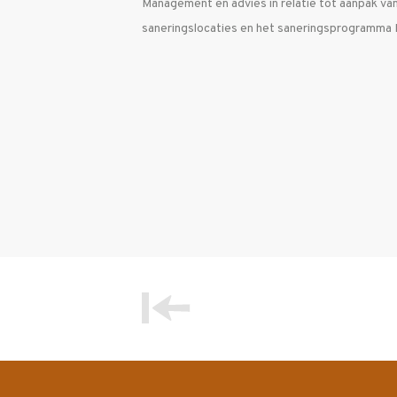
Management en advies in relatie tot aanpak v
saneringslocaties en het saneringsprogramma I
Bericht
navigatie